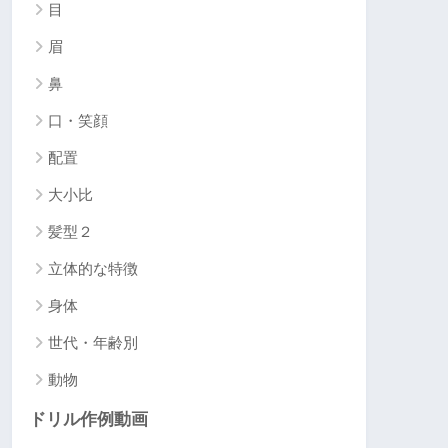
目
眉
鼻
口・笑顔
配置
大小比
髪型２
立体的な特徴
身体
世代・年齢別
動物
ドリル作例動画