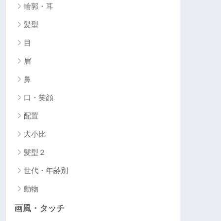
輪郭・耳
髪型
目
眉
鼻
口・笑顔
配置
大小比
髪型２
世代・年齢別
動物
画風・タッチ