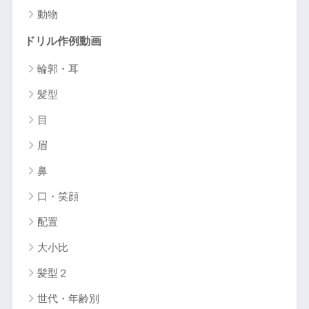
動物
ドリル作例動画
輪郭・耳
髪型
目
眉
鼻
口・笑顔
配置
大小比
髪型２
世代・年齢別