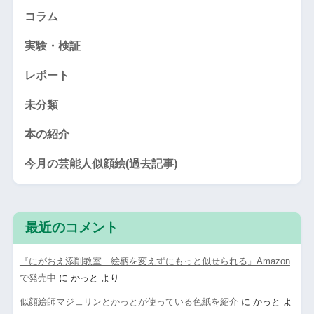
コラム
実験・検証
レポート
未分類
本の紹介
今月の芸能人似顔絵(過去記事)
最近のコメント
『にがおえ添削教室 絵柄を変えずにもっと似せられる』Amazon
で発売中
に
かっと
より
似顔絵師マジェリンとかっとが使っている色紙を紹介
に
かっと
よ