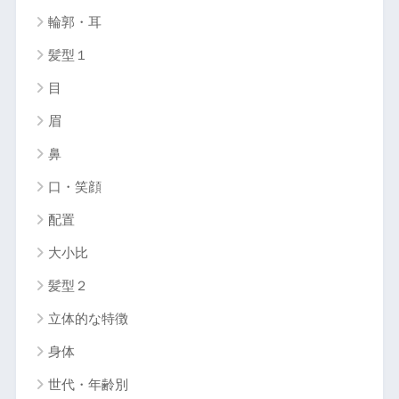
輪郭・耳
髪型１
目
眉
鼻
口・笑顔
配置
大小比
髪型２
立体的な特徴
身体
世代・年齢別