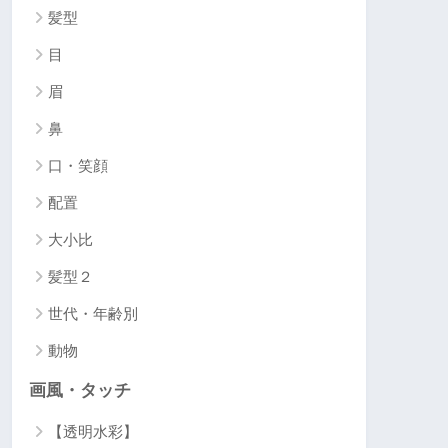
髪型
目
眉
鼻
口・笑顔
配置
大小比
髪型２
世代・年齢別
動物
画風・タッチ
【透明水彩】