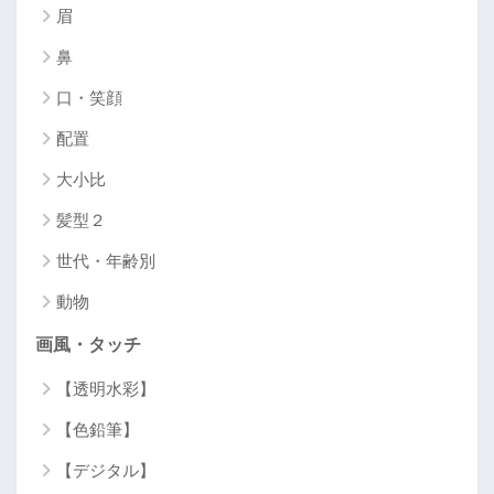
眉
鼻
口・笑顔
配置
大小比
髪型２
世代・年齢別
動物
画風・タッチ
【透明水彩】
【色鉛筆】
【デジタル】