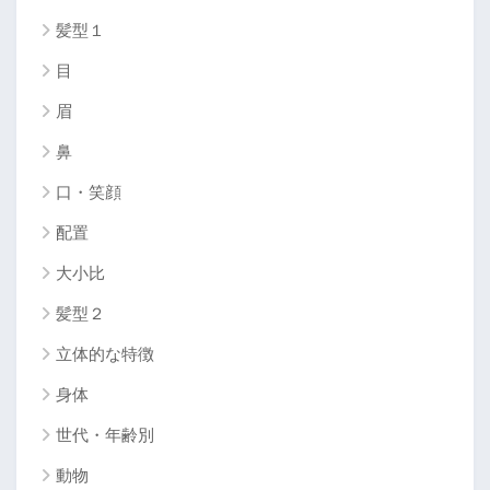
髪型１
目
眉
鼻
口・笑顔
配置
大小比
髪型２
立体的な特徴
身体
世代・年齢別
動物