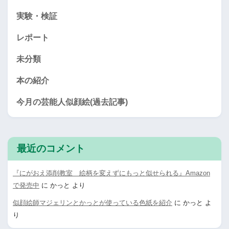
実験・検証
レポート
未分類
本の紹介
今月の芸能人似顔絵(過去記事)
最近のコメント
『にがおえ添削教室 絵柄を変えずにもっと似せられる』Amazon
で発売中
に
かっと
より
似顔絵師マジェリンとかっとが使っている色紙を紹介
に
かっと
よ
り