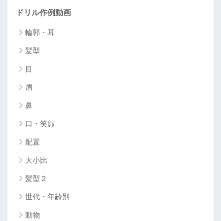
ドリル作例動画
輪郭・耳
髪型
目
眉
鼻
口・笑顔
配置
大小比
髪型２
世代・年齢別
動物