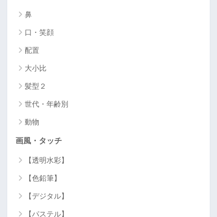
鼻
口・笑顔
配置
大小比
髪型２
世代・年齢別
動物
画風・タッチ
【透明水彩】
【色鉛筆】
【デジタル】
【パステル】