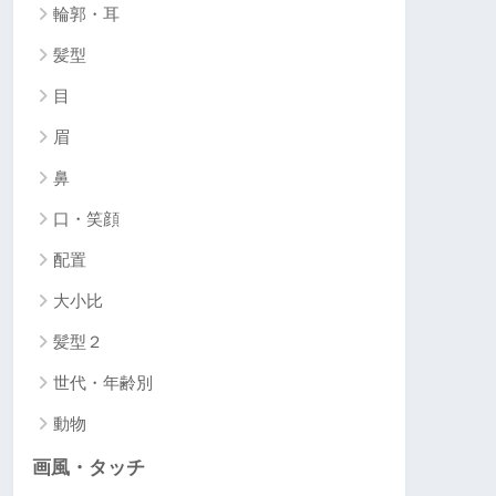
輪郭・耳
髪型
目
眉
鼻
口・笑顔
配置
大小比
髪型２
世代・年齢別
動物
画風・タッチ