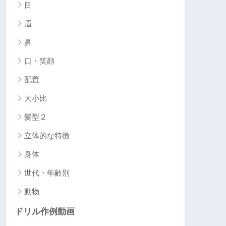
目
眉
鼻
口・笑顔
配置
大小比
髪型２
立体的な特徴
身体
世代・年齢別
動物
ドリル作例動画