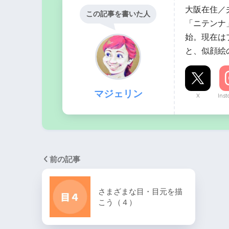
大阪在住／
この記事を書いた人
「ニテンナ
始。現在は
と、似顔絵
マジェリン
X
Ins
前の記事
さまざまな目・目元を描
こう（４）