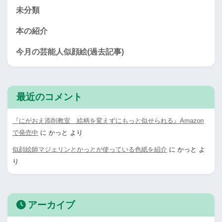
未分類
本の紹介
今月の芸能人似顔絵(過去記事)
最近のコメント
『にがおえ添削教室 絵柄を変えずにもっと似せられる』Amazon
で発売中
に
かっと
より
似顔絵師マジェリンとかっとが使っている色紙を紹介
に
かっと
よ
り
アーカイブ