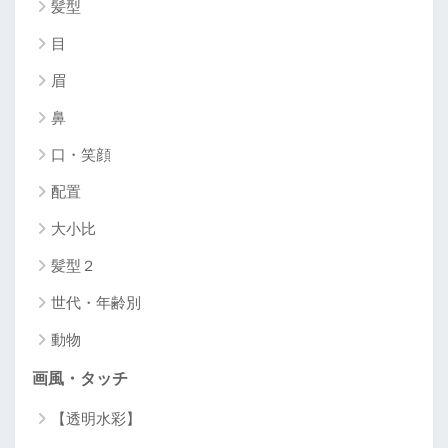
髪型
目
眉
鼻
口・笑顔
配置
大小比
髪型２
世代・年齢別
動物
画風・タッチ
【透明水彩】