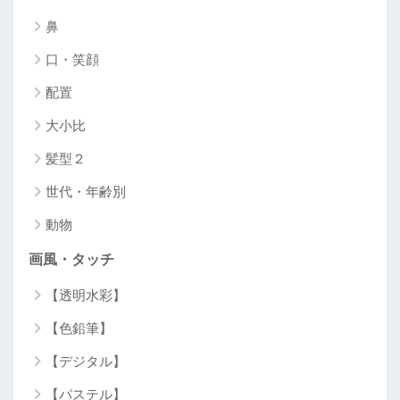
鼻
口・笑顔
配置
大小比
髪型２
世代・年齢別
動物
画風・タッチ
【透明水彩】
【色鉛筆】
【デジタル】
【パステル】